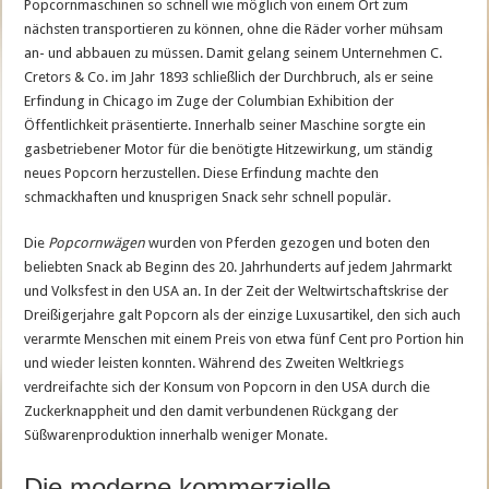
Popcornmaschinen so schnell wie möglich von einem Ort zum
nächsten transportieren zu können, ohne die Räder vorher mühsam
an- und abbauen zu müssen. Damit gelang seinem Unternehmen C.
Cretors & Co. im Jahr 1893 schließlich der Durchbruch, als er seine
Erfindung in Chicago im Zuge der Columbian Exhibition der
Öffentlichkeit präsentierte. Innerhalb seiner Maschine sorgte ein
gasbetriebener Motor für die benötigte Hitzewirkung, um ständig
neues Popcorn herzustellen. Diese Erfindung machte den
schmackhaften und knusprigen Snack sehr schnell populär.
Die
Popcornwägen
wurden von Pferden gezogen und boten den
beliebten Snack ab Beginn des 20. Jahrhunderts auf jedem Jahrmarkt
und Volksfest in den USA an. In der Zeit der Weltwirtschaftskrise der
Dreißigerjahre galt Popcorn als der einzige Luxusartikel, den sich auch
verarmte Menschen mit einem Preis von etwa fünf Cent pro Portion hin
und wieder leisten konnten. Während des Zweiten Weltkriegs
verdreifachte sich der Konsum von Popcorn in den USA durch die
Zuckerknappheit und den damit verbundenen Rückgang der
Süßwarenproduktion innerhalb weniger Monate.
Die moderne kommerzielle