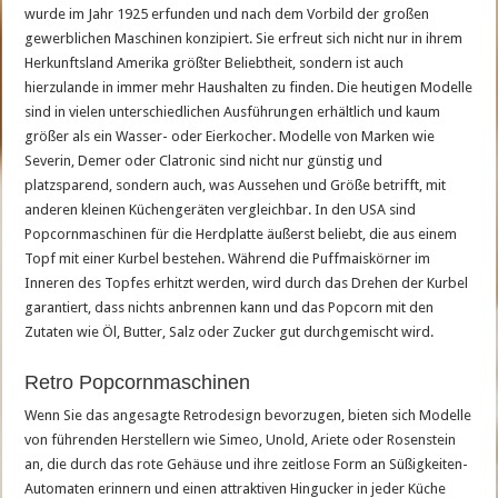
wurde im Jahr 1925 erfunden und nach dem Vorbild der großen
gewerblichen Maschinen konzipiert. Sie erfreut sich nicht nur in ihrem
Herkunftsland Amerika größter Beliebtheit, sondern ist auch
hierzulande in immer mehr Haushalten zu finden. Die heutigen Modelle
sind in vielen unterschiedlichen Ausführungen erhältlich und kaum
größer als ein Wasser- oder Eierkocher. Modelle von Marken wie
Severin, Demer oder Clatronic sind nicht nur günstig und
platzsparend, sondern auch, was Aussehen und Größe betrifft, mit
anderen kleinen Küchengeräten vergleichbar. In den USA sind
Popcornmaschinen für die Herdplatte äußerst beliebt, die aus einem
Topf mit einer Kurbel bestehen. Während die Puffmaiskörner im
Inneren des Topfes erhitzt werden, wird durch das Drehen der Kurbel
garantiert, dass nichts anbrennen kann und das Popcorn mit den
Zutaten wie Öl, Butter, Salz oder Zucker gut durchgemischt wird.
Retro Popcornmaschinen
Wenn Sie das angesagte Retrodesign bevorzugen, bieten sich Modelle
von führenden Herstellern wie Simeo, Unold, Ariete oder Rosenstein
an, die durch das rote Gehäuse und ihre zeitlose Form an Süßigkeiten-
Automaten erinnern und einen attraktiven Hingucker in jeder Küche